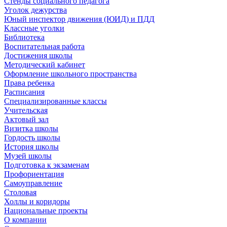
Стенды социального педагога
Уголок дежурства
Юный инспектор движения (ЮИД) и ПДД
Классные уголки
Библиотека
Воспитательная работа
Достижения школы
Методический кабинет
Оформление школьного пространства
Права ребенка
Расписания
Специализированные классы
Учительская
Актовый зал
Визитка школы
Гордость школы
История школы
Музей школы
Подготовка к экзаменам
Профориентация
Самоуправление
Столовая
Холлы и коридоры
Национальные проекты
О компании