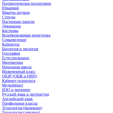
Патриотическое воспитание
Юнармия
Макеты оружия
Стенды
Настенные панели
Декорации
Костюмы
Возобновляемая энергетика
Семьеведение
Кабинеты
Биология и экология
География
Естествознание
Математика
Начальная школа
Инженерный класс
ОБЗР (ОБЖ и НВП)
Кабинет психолога
Медкабинет
ИЗО и черчение
Русский язык и литература
Английский язык
Профильные классы
Технология (мальчики)
Технология (девочки)