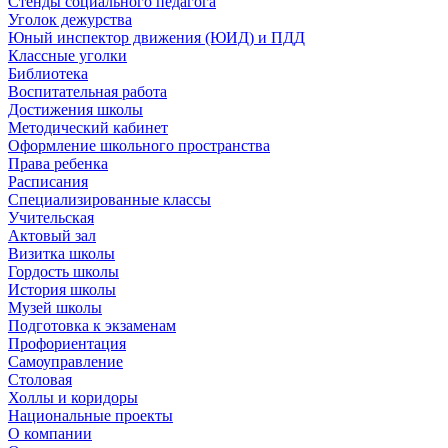
Стенды социального педагога
Уголок дежурства
Юный инспектор движения (ЮИД) и ПДД
Классные уголки
Библиотека
Воспитательная работа
Достижения школы
Методический кабинет
Оформление школьного пространства
Права ребенка
Расписания
Специализированные классы
Учительская
Актовый зал
Визитка школы
Гордость школы
История школы
Музей школы
Подготовка к экзаменам
Профориентация
Самоуправление
Столовая
Холлы и коридоры
Национальные проекты
О компании