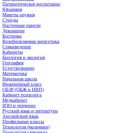
Патриотическое воспитание
Юнармия
Макеты оружия
Стенды
Настенные панели
Декорации
Костюмы
Возобновляемая энергетика
Семьеведение
Кабинеты
Биология и экология
География
Естествознание
Математика
Начальная школа
Инженерный класс
ОБЗР (ОБЖ и НВП)
Кабинет психолога
Медкабинет
ИЗО и черчение
Русский язык и литература
Английский язык
Профильные классы
Технология (мальчики)
Технология (девочки)