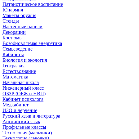
Патриотическое воспитание
Юнармия
Макеты оружия
Стенды
Настенные панели
Декорации
Костюмы
Возобновляемая энергетика
Семьеведение
Кабинеты
Биология и экология
География
Естествознание
Математика
Начальная школа
Инженерный класс
ОБЗР (ОБЖ и НВП)
Кабинет психолога
Медкабинет
ИЗО и черчение
Русский язык и литература
Английский язык
Профильные классы
Технология (мальчики)
Технология (девочки)