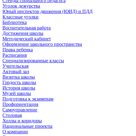
Стенды социального педагога
Уголок дежурства
Юный инспектор движения (ЮИД) и ПДД
Классные уголки
Библиотека
Воспитательная работа
Достижения школы
Методический кабинет
Оформление школьного пространства
Права ребенка
Расписания
Специализированные классы
Учительская
Актовый зал
Визитка школы
Гордость школы
История школы
Музей школы
Подготовка к экзаменам
Профориентация
Самоуправление
Столовая
Холлы и коридоры
Национальные проекты
О компании