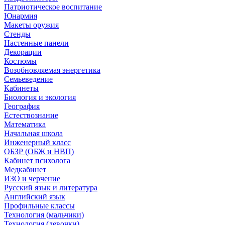
Патриотическое воспитание
Юнармия
Макеты оружия
Стенды
Настенные панели
Декорации
Костюмы
Возобновляемая энергетика
Семьеведение
Кабинеты
Биология и экология
География
Естествознание
Математика
Начальная школа
Инженерный класс
ОБЗР (ОБЖ и НВП)
Кабинет психолога
Медкабинет
ИЗО и черчение
Русский язык и литература
Английский язык
Профильные классы
Технология (мальчики)
Технология (девочки)