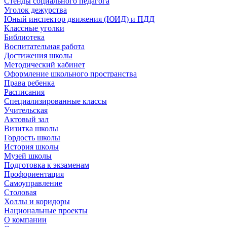
Стенды социального педагога
Уголок дежурства
Юный инспектор движения (ЮИД) и ПДД
Классные уголки
Библиотека
Воспитательная работа
Достижения школы
Методический кабинет
Оформление школьного пространства
Права ребенка
Расписания
Специализированные классы
Учительская
Актовый зал
Визитка школы
Гордость школы
История школы
Музей школы
Подготовка к экзаменам
Профориентация
Самоуправление
Столовая
Холлы и коридоры
Национальные проекты
О компании