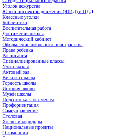
Стенды социального педагога
Уголок дежурства
Юный инспектор движения (ЮИД) и ПДД
Классные уголки
Библиотека
Воспитательная работа
Достижения школы
Методический кабинет
Оформление школьного пространства
Права ребенка
Расписания
Специализированные классы
Учительская
Актовый зал
Визитка школы
Гордость школы
История школы
Музей школы
Подготовка к экзаменам
Профориентация
Самоуправление
Столовая
Холлы и коридоры
Национальные проекты
О компании