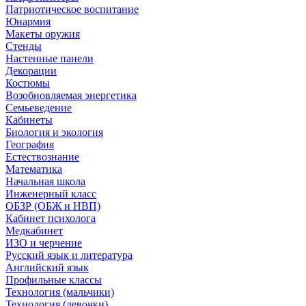
Патриотическое воспитание
Юнармия
Макеты оружия
Стенды
Настенные панели
Декорации
Костюмы
Возобновляемая энергетика
Семьеведение
Кабинеты
Биология и экология
География
Естествознание
Математика
Начальная школа
Инженерный класс
ОБЗР (ОБЖ и НВП)
Кабинет психолога
Медкабинет
ИЗО и черчение
Русский язык и литература
Английский язык
Профильные классы
Технология (мальчики)
Технология (девочки)