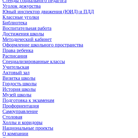
Стенды социального педагога
Уголок дежурства
Юный инспектор движения (ЮИД) и ПДД
Классные уголки
Библиотека
Воспитательная работа
Достижения школы
Методический кабинет
Оформление школьного пространства
Права ребенка
Расписания
Специализированные классы
Учительская
Актовый зал
Визитка школы
Гордость школы
История школы
Музей школы
Подготовка к экзаменам
Профориентация
Самоуправление
Столовая
Холлы и коридоры
Национальные проекты
О компании