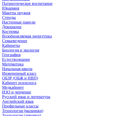
Патриотическое воспитание
Юнармия
Макеты оружия
Стенды
Настенные панели
Декорации
Костюмы
Возобновляемая энергетика
Семьеведение
Кабинеты
Биология и экология
География
Естествознание
Математика
Начальная школа
Инженерный класс
ОБЗР (ОБЖ и НВП)
Кабинет психолога
Медкабинет
ИЗО и черчение
Русский язык и литература
Английский язык
Профильные классы
Технология (мальчики)
Технология (девочки)