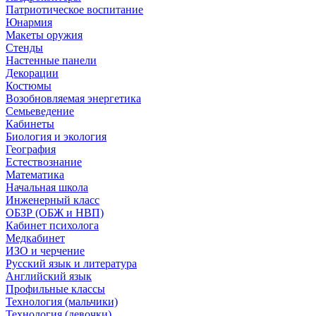
Патриотическое воспитание
Юнармия
Макеты оружия
Стенды
Настенные панели
Декорации
Костюмы
Возобновляемая энергетика
Семьеведение
Кабинеты
Биология и экология
География
Естествознание
Математика
Начальная школа
Инженерный класс
ОБЗР (ОБЖ и НВП)
Кабинет психолога
Медкабинет
ИЗО и черчение
Русский язык и литература
Английский язык
Профильные классы
Технология (мальчики)
Технология (девочки)