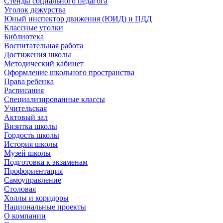
Стенды социального педагога
Уголок дежурства
Юный инспектор движения (ЮИД) и ПДД
Классные уголки
Библиотека
Воспитательная работа
Достижения школы
Методический кабинет
Оформление школьного пространства
Права ребенка
Расписания
Специализированные классы
Учительская
Актовый зал
Визитка школы
Гордость школы
История школы
Музей школы
Подготовка к экзаменам
Профориентация
Самоуправление
Столовая
Холлы и коридоры
Национальные проекты
О компании