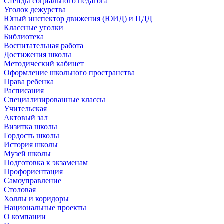
Стенды социального педагога
Уголок дежурства
Юный инспектор движения (ЮИД) и ПДД
Классные уголки
Библиотека
Воспитательная работа
Достижения школы
Методический кабинет
Оформление школьного пространства
Права ребенка
Расписания
Специализированные классы
Учительская
Актовый зал
Визитка школы
Гордость школы
История школы
Музей школы
Подготовка к экзаменам
Профориентация
Самоуправление
Столовая
Холлы и коридоры
Национальные проекты
О компании