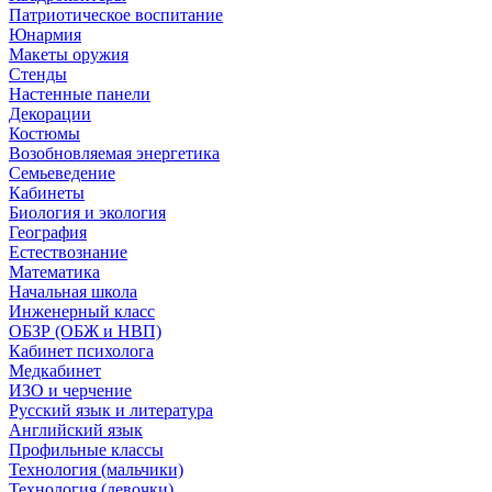
Патриотическое воспитание
Юнармия
Макеты оружия
Стенды
Настенные панели
Декорации
Костюмы
Возобновляемая энергетика
Семьеведение
Кабинеты
Биология и экология
География
Естествознание
Математика
Начальная школа
Инженерный класс
ОБЗР (ОБЖ и НВП)
Кабинет психолога
Медкабинет
ИЗО и черчение
Русский язык и литература
Английский язык
Профильные классы
Технология (мальчики)
Технология (девочки)